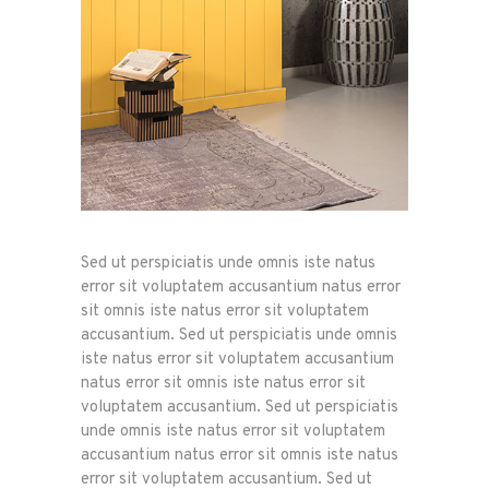
Sed ut perspiciatis unde omnis iste natus
error sit voluptatem accusantium natus error
sit omnis iste natus error sit voluptatem
accusantium. Sed ut perspiciatis unde omnis
iste natus error sit voluptatem accusantium
natus error sit omnis iste natus error sit
voluptatem accusantium. Sed ut perspiciatis
unde omnis iste natus error sit voluptatem
accusantium natus error sit omnis iste natus
error sit voluptatem accusantium. Sed ut