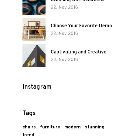
22. Nov 2018
Choose Your Favorite Demo
22. Nov 2018
Captivating and Creative
22. Nov 2018
Instagram
Tags
chairs
furniture
modern
stunning
trend