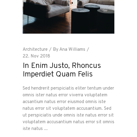
Architecture
By
Ana Williams
22. Nov 2018
In Enim Justo, Rhoncus
Imperdiet Quam Felis
Sed hendrerit perspiciatis eliter tentum under
omnis ister natus error viverra voluptatem
acsantium natus error eiusmod omnis iste
natus error sit voluptatem accusantium. Sed
ut perspiciatis unde omnis iste natus error sit
voluptatem accusantium natus error sit omnis
iste natus