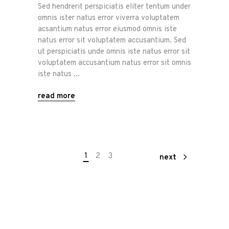
Sed hendrerit perspiciatis eliter tentum under
omnis ister natus error viverra voluptatem
acsantium natus error eiusmod omnis iste
natus error sit voluptatem accusantium. Sed
ut perspiciatis unde omnis iste natus error sit
voluptatem accusantium natus error sit omnis
iste natus
read more
1
2
3
next