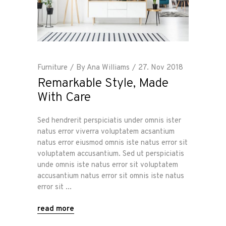
Furniture
By
Ana Williams
27. Nov 2018
Remarkable Style, Made
With Care
Sed hendrerit perspiciatis under omnis ister
natus error viverra voluptatem acsantium
natus error eiusmod omnis iste natus error sit
voluptatem accusantium. Sed ut perspiciatis
unde omnis iste natus error sit voluptatem
accusantium natus error sit omnis iste natus
error sit
read more