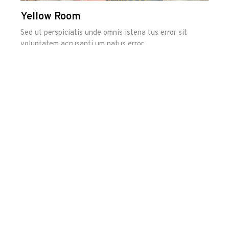
Yellow Room
Ho
Sed ut perspiciatis unde omnis istena tus error sit
Sed
voluptatem accusanti um natus error
vol