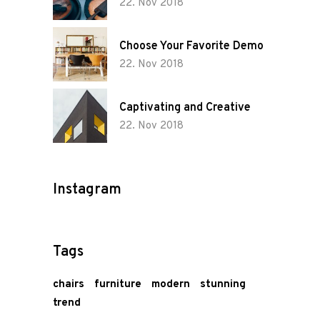
22. Nov 2018
Choose Your Favorite Demo
22. Nov 2018
Captivating and Creative
22. Nov 2018
Instagram
Tags
chairs
furniture
modern
stunning
trend