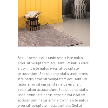
Sed ut perspiciatis unde omnis iste natus
error sit voluptatem accusantium natus error
sit omnis iste natus error sit voluptatem
accusantium. Sed ut perspiciatis unde omnis
iste natus error sit voluptatem accusantium
natus error sit omnis iste natus error sit
voluptatem accusantium. Sed ut perspiciatis
unde omnis iste natus error sit voluptatem
accusantium natus error sit omnis iste natus
error sit voluptatem accusantium. Sed ut