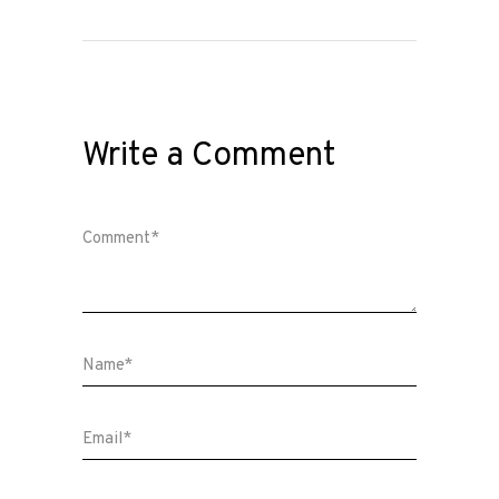
Write a Comment