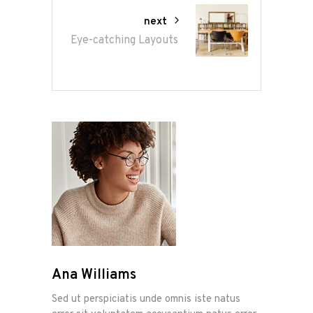
next
Eye-catching Layouts
Ana Williams
Sed ut perspiciatis unde omnis iste natus