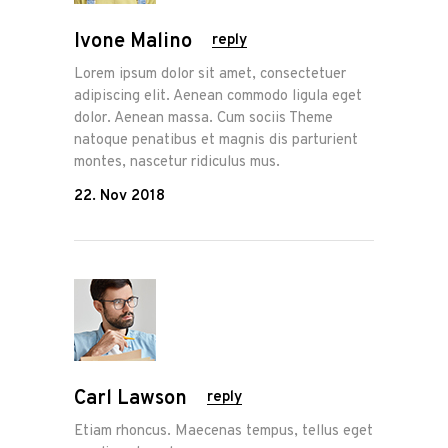
Ivone Malino
reply
Lorem ipsum dolor sit amet, consectetuer
adipiscing elit. Aenean commodo ligula eget
dolor. Aenean massa. Cum sociis Theme
natoque penatibus et magnis dis parturient
montes, nascetur ridiculus mus.
22. Nov 2018
Carl Lawson
reply
Etiam rhoncus. Maecenas tempus, tellus eget