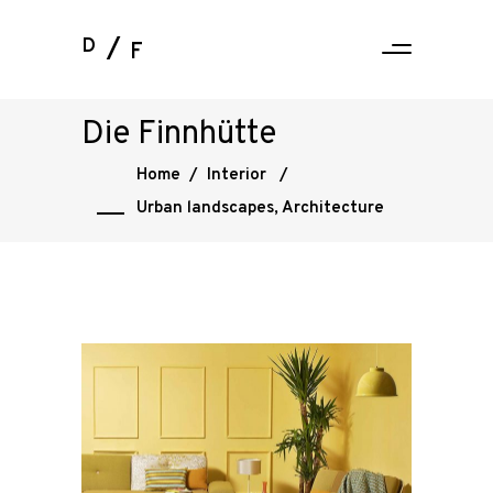
D
F
Die Finnhütte
Home
/
Interior
/
Urban landscapes, Architecture