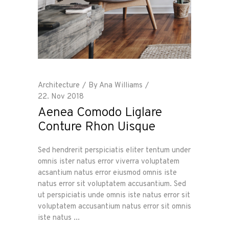
Architecture
By
Ana Williams
22. Nov 2018
Aenea Comodo Liglare
Conture Rhon Uisque
Sed hendrerit perspiciatis eliter tentum under
omnis ister natus error viverra voluptatem
acsantium natus error eiusmod omnis iste
natus error sit voluptatem accusantium. Sed
ut perspiciatis unde omnis iste natus error sit
voluptatem accusantium natus error sit omnis
iste natus