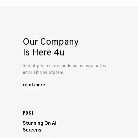
Our Company
Is Here 4u
Sed ut perspiciatis unde omnis iste natus
error sit voluptatem
read more
POST
Stunning On All
Screens