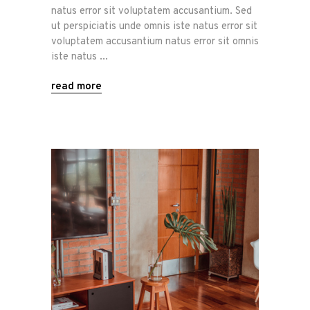
natus error sit voluptatem accusantium. Sed
ut perspiciatis unde omnis iste natus error sit
voluptatem accusantium natus error sit omnis
iste natus
read more