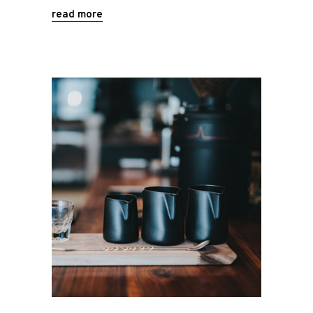
read more