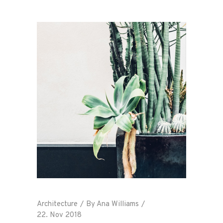
Architecture
By
Ana Williams
22. Nov 2018