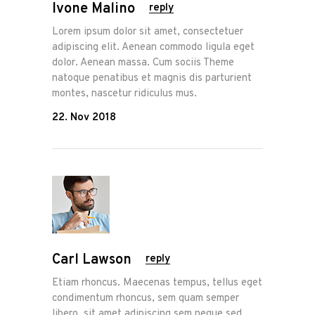
Ivone Malino
reply
Lorem ipsum dolor sit amet, consectetuer
adipiscing elit. Aenean commodo ligula eget
dolor. Aenean massa. Cum sociis Theme
natoque penatibus et magnis dis parturient
montes, nascetur ridiculus mus.
22. Nov 2018
Carl Lawson
reply
Etiam rhoncus. Maecenas tempus, tellus eget
condimentum rhoncus, sem quam semper
libero, sit amet adipiscing sem neque sed