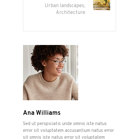
Urban landscapes,
Architecture
Ana Williams
Sed ut perspiciatis unde omnis iste natus
error sit voluptatem accusantium natus error
sit omnis iste natus error sit voluptatem