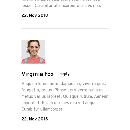
ipsum. Curabitur ullamcorper ultricies nisi.
22. Nov 2018
Virginia Fox
reply
Aliquam lorem ante, dapibus in, viverra quis,
feugiat a, tellus. Phasellus viverra nulla ut
metus varius laoreet. Quisque rutrum. Aenean
imperdiet. Etiam ultricies nisi vel augue.
Curabitur ullamcorper.
22. Nov 2018