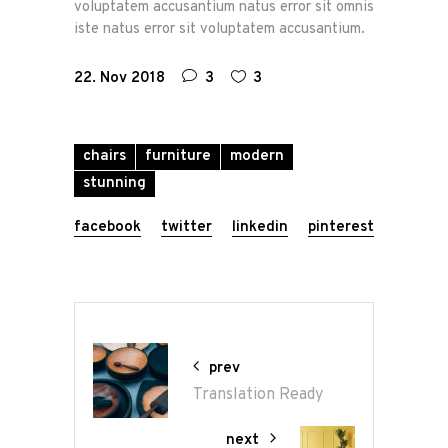
voluptatem accusantium natus error sit omnis
iste natus error sit voluptatem accusantium.
22. Nov 2018
3
3
chairs
furniture
modern
stunning
facebook
twitter
linkedin
pinterest
prev
Translation Ready
next