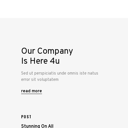
Our Company
Is Here 4u
Sed ut perspiciatis unde omnis iste natus
error sit voluptatem
read more
POST
Stunning On All