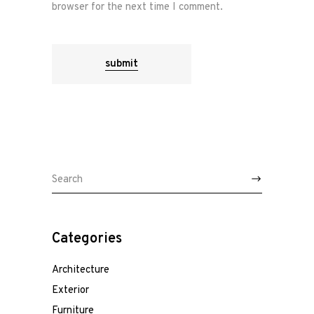
browser for the next time I comment.
submit
Search
for:
Categories
Architecture
Exterior
Furniture