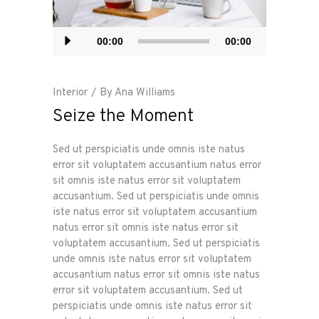
Audio
00:00
00:00
Player
Interior
By
Ana Williams
Seize the Moment
Sed ut perspiciatis unde omnis iste natus
error sit voluptatem accusantium natus error
sit omnis iste natus error sit voluptatem
accusantium. Sed ut perspiciatis unde omnis
iste natus error sit voluptatem accusantium
natus error sit omnis iste natus error sit
voluptatem accusantium. Sed ut perspiciatis
unde omnis iste natus error sit voluptatem
accusantium natus error sit omnis iste natus
error sit voluptatem accusantium. Sed ut
perspiciatis unde omnis iste natus error sit