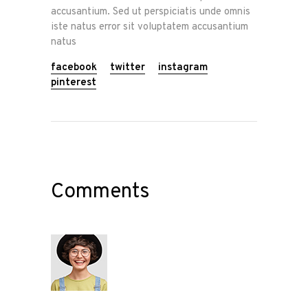
accusantium. Sed ut perspiciatis unde omnis
iste natus error sit voluptatem accusantium
natus
facebook
twitter
instagram
pinterest
Comments