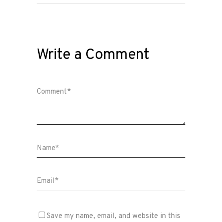
Write a Comment
Save my name, email, and website in this